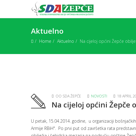
Aktuelno
Home
Aktuelno
Na cijeloj općini Žepče obilje
OO SDA ŽEPČE
NOVOSTI
18 APRIL 2
Na cijeloj općini Žepče o
U petak, 15.04.2014. godine, u organizaciji bošnjački
Armije RBiH". Po prvi put od završetka rata predstav
obilježja i šehidska mezarja na području opštine Žepč