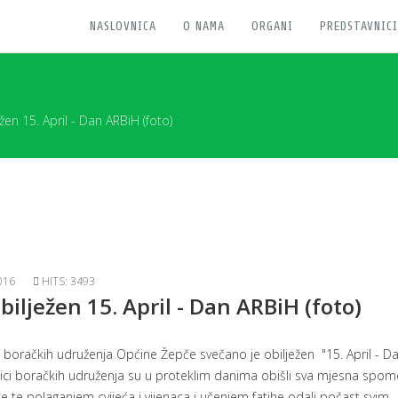
NASLOVNICA
O NAMA
ORGANI
PREDSTAVNICI
žen 15. April - Dan ARBiH (foto)
016
HITS: 3493
bilježen 15. April - Dan ARBiH (foto)
h boračkih udruženja Općine Žepče svečano je obilježen "15. April - D
nici boračkih udruženja su u proteklim danima obišli sva mjesna spom
e te polaganjem cvijeća i vijenaca i učenjem fatihe odali počast svim