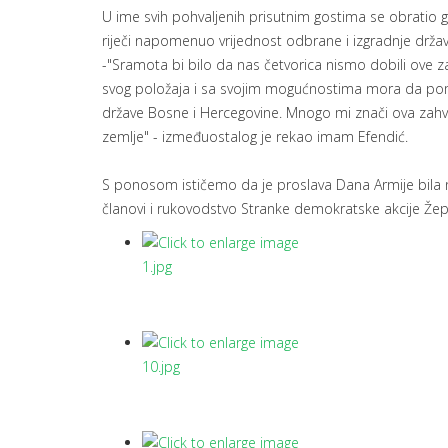
U ime svih pohvaljenih prisutnim gostima se obratio gl
riječi napomenuo vrijednost odbrane i izgradnje države
-"Sramota bi bilo da nas četvorica nismo dobili ove z
svog položaja i sa svojim mogućnostima mora da pom
države Bosne i Hercegovine. Mnogo mi znači ova zahva
zemlje" - izmeđuostalog je rekao imam Efendić.
S ponosom ističemo da je proslava Dana Armije bila na
članovi i rukovodstvo Stranke demokratske akcije Žep