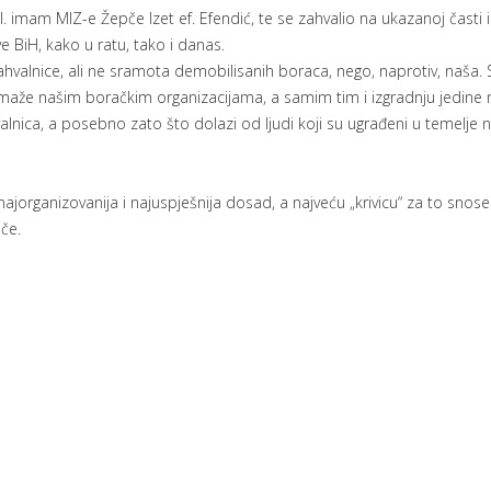
. imam MIZ-e Žepče Izet ef. Efendić, te se zahvalio na ukazanoj časti i
 BiH, kako u ratu, tako i danas.
ahvalnice, ali ne sramota demobilisanih boraca, nego, naprotiv, naša.
aže našim boračkim organizacijama, a samim tim i izgradnju jedine
lnica, a posebno zato što dolazi od ljudi koji su ugrađeni u temelje 
jorganizovanija i najuspješnija dosad, a najveću „krivicu“ za to snos
če.