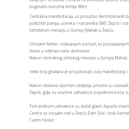
poginulim borcima Armije RBiH.
Centralna manifestacija, uz prisustvo demobilisanih bor
političkih partija, učenika i nastavnika SMŠ Žepče i 
šehidskom mezarju u Gornjoj Mahali u Žepču.
Učenjem fatihe i odavanjem počasti, te postavljanjem c
živote u odbrani naše domovine.
Nakon centralnog šehiskog mezarja u Gornjoj Mahali, 
Veliki broj građana je prisustvovao ovoj manifestaciji
Nakon obilaska spomen-obilježja, prisutni su nastavil
Žepče, gdje su uručene zahvalnice pojedincima koji s
Tom prilikom zahvalnice su dobili glavni žepački imam
Centra za socijalni rad u Žepču Edin Šišić i bivši kom
Ćazim Huskić.