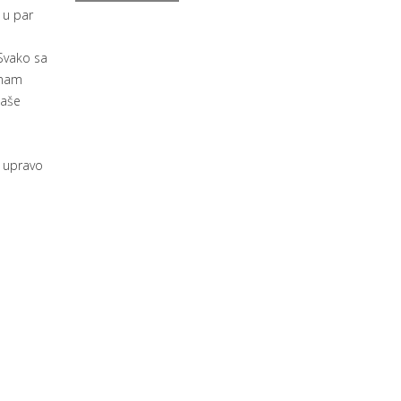
 u par
 Svako sa
 nam
naše
e upravo