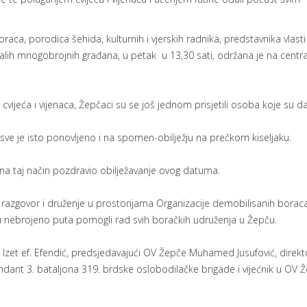
aca, porodica šehida, kulturnih i vjerskih radnika, predstavnika vlasti 
ostalih mnogobrojnih građana, u petak u 13,30 sati, održana je na cent
vijeća i vijenaca, Žepčaci su se još jednom prisjetili osoba koje su da
sve je isto ponovljeno i na spomen-obilježju na prečkom kiseljaku.
 i na taj način pozdravio obilježavanje ovog datuma.
i razgovor i druženje u prostorijama Organizacije demobilisanih borac
u nebrojeno puta pomogli rad svih boračkih udruženja u Žepču.
 Izet ef. Efendić, predsjedavajući OV Žepče Muhamed Jusufović, direkt
andant 3. bataljona 319. brdske oslobodilačke brigade i vijećnik u OV 