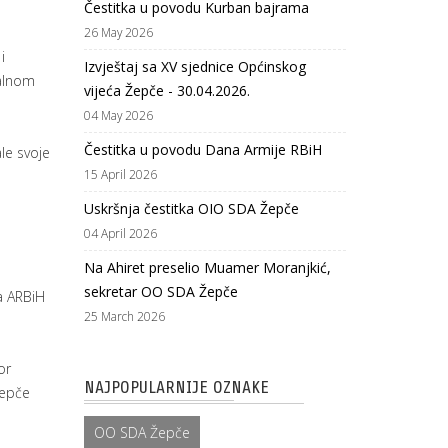
Čestitka u povodu Kurban bajrama
26 May 2026
i
Izvještaj sa XV sjednice Općinskog
ralnom
vijeća Žepče - 30.04.2026.
04 May 2026
Čestitka u povodu Dana Armije RBiH
le svoje
15 April 2026
Uskršnja čestitka OIO SDA Žepče
04 April 2026
Na Ahiret preselio Muamer Moranjkić,
sekretar OO SDA Žepče
a ARBiH
25 March 2026
or
NAJPOPULARNIJE OZNAKE
Žepče
OO SDA Žepče