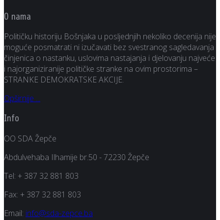
O nama
Političku historiju Bošnjaka u posljednjih nekoliko decenija nije
moguće posmatrati ni izučavati bez svestranog sagledavanja
činjenica o nastanku, uslovima nastajanja i djelovanju najveće
i najorganiziranije političke stranke na ovim prostorima –
STRANKE DEMOKRATSKE AKCIJE.
Opširnije ...
Info
OO SDA Žepče
Abdulvehaba Ilhamije br.50 - 72230 Žepče
Tel:
+ 387 32 881 803
Fax:
+ 387 32 881 803
Email:
info@sda-zepce.ba