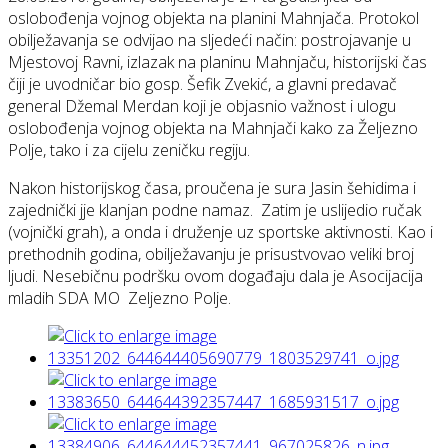
oslobođenja vojnog objekta na planini Mahnjača. Protokol
obilježavanja se odvijao na sljedeći način: postrojavanje u
Mjestovoj Ravni, izlazak na planinu Mahnjaču, historijski čas
čiji je uvodničar bio gosp. Šefik Zvekić, a glavni predavač
general Džemal Merdan koji je objasnio važnost i ulogu
oslobođenja vojnog objekta na Mahnjači kako za Željezno
Polje, tako i za cijelu zeničku regiju.
Nakon historijskog časa, proučena je sura Jasin šehidima i
zajednički jje klanjan podne namaz. Zatim je uslijedio ručak
(vojnički grah), a onda i druženje uz sportske aktivnosti. Kao i
prethodnih godina, obilježavanju je prisustvovao veliki broj
ljudi. Nesebičnu podršku ovom događaju dala je Asocijacija
mladih SDA MO Zeljezno Polje.