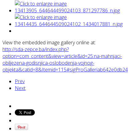
View the embedded image gallery online at:
http://sda-zepce.ba/index.php?
option=com_content&view=article&id=25:na-mahnjaci-
obiljezena-godisnjica-oslobodenja-vojnog-
objekta&catid=8&Itemid=115#sigProGalleriab642e0db24
Prev
Next