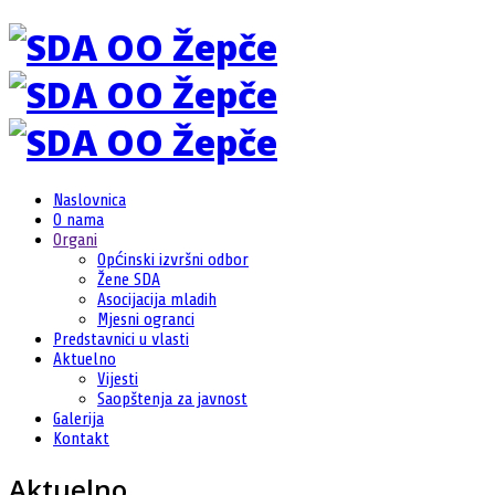
Naslovnica
O nama
Organi
Općinski izvršni odbor
Žene SDA
Asocijacija mladih
Mjesni ogranci
Predstavnici u vlasti
Aktuelno
Vijesti
Saopštenja za javnost
Galerija
Kontakt
Aktuelno