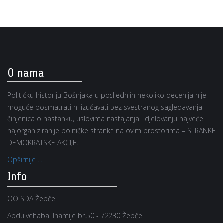
O nama
Političku historiju Bošnjaka u posljednjih nekoliko decenija nije
moguće posmatrati ni izučavati bez svestranog sagledavanja
činjenica o nastanku, uslovima nastajanja i djelovanju najveće i
najorganiziranije političke stranke na ovim prostorima – STRANKE
DEMOKRATSKE AKCIJE.
Opširnije ...
Info
OO SDA Žepče
Abdulvehaba Ilhamije br.50 - 72230 Žepče