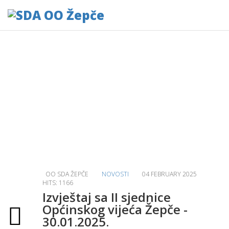
Aktuelno
Home
Aktuelno
Izvještaj sa II sjednice Općinskog vijeća Žepče - 30.01.2025.
OO SDA ŽEPČE
NOVOSTI
04 FEBRUARY 2025
HITS: 1166
Izvještaj sa II sjednice
Općinskog vijeća Žepče -
30.01.2025.