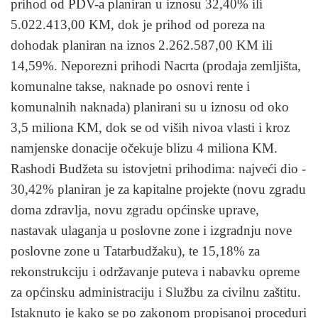
prihod od PDV-a planiran u iznosu 32,40% ili
5.022.413,00 KM, dok je prihod od poreza na
dohodak planiran na iznos 2.262.587,00 KM ili
14,59%. Neporezni prihodi Nacrta (prodaja zemljišta,
komunalne takse, naknade po osnovi rente i
komunalnih naknada) planirani su u iznosu od oko
3,5 miliona KM, dok se od viših nivoa vlasti i kroz
namjenske donacije očekuje blizu 4 miliona KM.
Rashodi Budžeta su istovjetni prihodima: najveći dio -
30,42% planiran je za kapitalne projekte (novu zgradu
doma zdravlja, novu zgradu općinske uprave,
nastavak ulaganja u poslovne zone i izgradnju nove
poslovne zone u Tatarbudžaku), te 15,18% za
rekonstrukciju i održavanje puteva i nabavku opreme
za općinsku administraciju i Službu za civilnu zaštitu.
Istaknuto je kako se po zakonom propisanoj proceduri