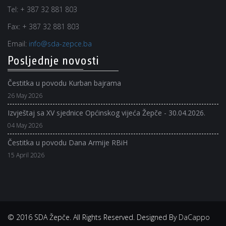
Tel:
+ 387 32 881 803
Fax:
+ 387 32 881 803
Email:
info@sda-zepce.ba
Posljednje novosti
Čestitka u povodu Kurban bajrama
26 May 2026
Izvještaj sa XV sjednice Općinskog vijeća Žepče - 30.04.2026.
04 May 2026
Čestitka u povodu Dana Armije RBiH
15 April 2026
© 2016 SDA Žepče. All Rights Reserved. Designed By
DaCappo