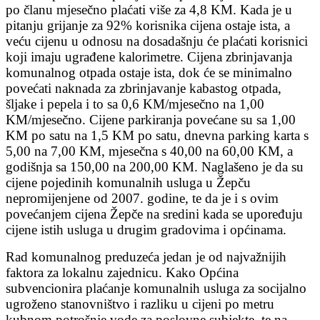
po članu mjesečno plaćati više za 4,8 KM. Kada je u
pitanju grijanje za 92% korisnika cijena ostaje ista, a
veću cijenu u odnosu na dosadašnju će plaćati korisnici
koji imaju ugrađene kalorimetre. Cijena zbrinjavanja
komunalnog otpada ostaje ista, dok će se minimalno
povećati naknada za zbrinjavanje kabastog otpada,
šljake i pepela i to sa 0,6 KM/mjesečno na 1,00
KM/mjesečno. Cijene parkiranja povećane su sa 1,00
KM po satu na 1,5 KM po satu, dnevna parking karta s
5,00 na 7,00 KM, mjesečna s 40,00 na 60,00 KM, a
godišnja sa 150,00 na 200,00 KM. Naglašeno je da su
cijene pojedinih komunalnih usluga u Žepču
nepromijenjene od 2007. godine, te da je i s ovim
povećanjem cijena Žepče na sredini kada se upoređuju
cijene istih usluga u drugim gradovima i općinama.
Rad komunalnog preduzeća jedan je od najvažnijih
faktora za lokalnu zajednicu. Kako Općina
subvencionira plaćanje komunalnih usluga za socijalno
ugroženo stanovništvo i razliku u cijeni po metru
kubnom potrošnje vode za poslovne subjekte, te na