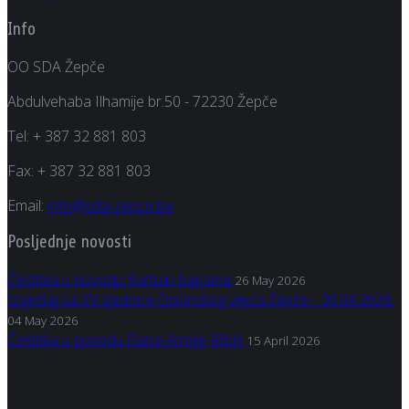
Info
OO SDA Žepče
Abdulvehaba Ilhamije br.50 - 72230 Žepče
Tel:
+ 387 32 881 803
Fax:
+ 387 32 881 803
Email:
info@sda-zepce.ba
Posljednje novosti
Čestitka u povodu Kurban bajrama
26 May 2026
Izvještaj sa XV sjednice Općinskog vijeća Žepče - 30.04.2026.
04 May 2026
Čestitka u povodu Dana Armije RBiH
15 April 2026