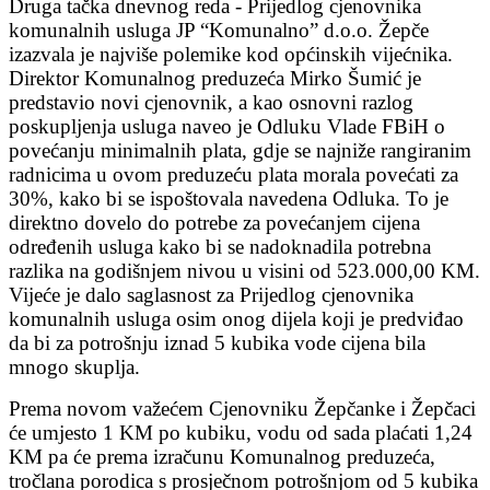
Druga tačka dnevnog reda - Prijedlog cjenovnika
komunalnih usluga JP “Komunalno” d.o.o. Žepče
izazvala je najviše polemike kod općinskih vijećnika.
Direktor Komunalnog preduzeća Mirko Šumić je
predstavio novi cjenovnik, a kao osnovni razlog
poskupljenja usluga naveo je Odluku Vlade FBiH o
povećanju minimalnih plata, gdje se najniže rangiranim
radnicima u ovom preduzeću plata morala povećati za
30%, kako bi se ispoštovala navedena Odluka. To je
direktno dovelo do potrebe za povećanjem cijena
određenih usluga kako bi se nadoknadila potrebna
razlika na godišnjem nivou u visini od 523.000,00 KM.
Vijeće je dalo saglasnost za Prijedlog cjenovnika
komunalnih usluga osim onog dijela koji je predviđao
da bi za potrošnju iznad 5 kubika vode cijena bila
mnogo skuplja.
Prema novom važećem Cjenovniku Žepčanke i Žepčaci
će umjesto 1 KM po kubiku, vodu od sada plaćati 1,24
KM pa će prema izračunu Komunalnog preduzeća,
tročlana porodica s prosječnom potrošnjom od 5 kubika