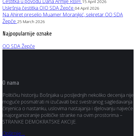
Čestitka u povodu Dana Armije RBiH
15 April 2026
Uskršnja čestitka OIO SDA Žepče
04 April 2026
Na Ahiret preselio Muamer Moranjkić, sekretar OO SDA
Žepče
25 March 2026
Najpopularnije oznake
OO SDA Žepče
O nama
Političku historiju Bošnjaka u posljednjih nekoliko decenija nije
moguće posmatrati ni izučavati bez svestranog sagledavanja
činjenica o nastanku, uslovima nastajanja i djelovanju najveće
i najorganiziranije političke stranke na ovim prostorima –
STRANKE DEMOKRATSKE AKCIJE.
Opširnije ...