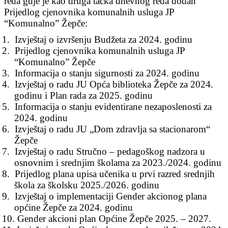
reda gdje je kao druga tačka dnevnog reda dodan
Prijedlog cjenovnika komunalnih usluga JP
“Komunalno” Žepče:
1.
Izvještaj o izvršenju Budžeta za 2024. godinu
2.
Prijedlog cjenovnika komunalnih usluga JP
“Komunalno” Žepče
3.
Informacija o stanju sigurnosti za 2024. godinu
4.
Izvještaj o radu JU Opća biblioteka Žepče za 2024.
godinu i Plan rada za 2025. godinu
5.
Informacija o stanju evidentirane nezaposlenosti za
2024. godinu
6.
Izvještaj o radu JU „Dom zdravlja sa stacionarom“
Žepče
7.
Izvještaj o radu Stručno – pedagoškog nadzora u
osnovnim i srednjim školama za 2023./2024. godinu
8.
Prijedlog plana upisa učenika u prvi razred srednjih
škola za školsku 2025./2026. godinu
9.
Izvještaj o implementaciji Gender akcionog plana
općine Žepče za 2024. godinu
10.
Gender akcioni plan Općine Žepče 2025. – 2027.