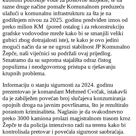
razne druge načine pomaže Komunalnom preduzeću
ulažući u komunalnu infrastrukturu za šta je na
godišnjem nivou za 2025. godinu predviđen iznos od
preko milion KM (pored ostalog i za rekonstrukciju
gradske vodovodne mreže kako bi se smanjili veliki
gubici zbog dotrajalosti iste), te kako je ovo jedini
mogući način da se ne ugrozi stabilnost JP Komunalno
Žepče, naši vijećnici su podržali ovaj prijedlog.
Smatramo da su suprotna stajališta odraz čistog
populizma i neodgovornog pristupa u rješavanju
krupnih problema.
Informaciju o stanju sigurnosti za 2024. godinu
prezentovao je komandant Mehmed Cvrčak, istakavši
da je zabilježen povećan broj slučajeva konzumiranja
opojnih droga na javnim površinama, što je rezultiralo
porastom kriminaliteta. Naglasio je da svakodnevno
preko 3000 kamiona prolazi magistralnom trasom kroz
Žepče te da policija intenzivno radi na terenu kako bi
kontrolisala pretovar i povećala sigurnost saobraćaja.