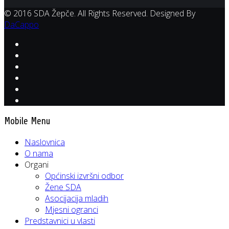
© 2016 SDA Žepče. All Rights Reserved. Designed By
DaCappo
Mobile Menu
Naslovnica
O nama
Organi
Općinski izvršni odbor
Žene SDA
Asocijacija mladih
Mjesni ogranci
Predstavnici u vlasti