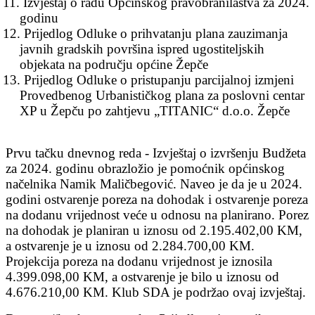
11.
Izvještaj o radu Općinskog pravobranilaštva za 2024.
godinu
12.
Prijedlog Odluke o prihvatanju plana zauzimanja
javnih gradskih površina ispred ugostiteljskih
objekata na području općine Žepče
13.
Prijedlog Odluke o pristupanju parcijalnoj izmjeni
Provedbenog Urbanističkog plana za poslovni centar
XP u Žepču po zahtjevu „TITANIC“ d.o.o. Žepče
Prvu tačku dnevnog reda - Izvještaj o izvršenju Budžeta
za 2024. godinu obrazložio je pomoćnik općinskog
načelnika Namik Maličbegović. Naveo je da je u 2024.
godini ostvarenje poreza na dohodak i ostvarenje poreza
na dodanu vrijednost veće u odnosu na planirano. Porez
na dohodak je planiran u iznosu od 2.195.402,00 KM,
a ostvarenje je u iznosu od 2.284.700,00 KM.
Projekcija poreza na dodanu vrijednost je iznosila
4.399.098,00 KM, a ostvarenje je bilo u iznosu od
4.676.210,00 KM. Klub SDA je podržao ovaj izvještaj.