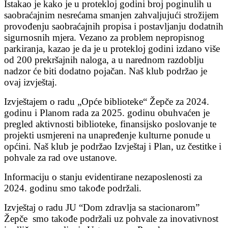
Istakao je kako je u protekloj godini broj poginulih u
saobraćajnim nesrećama smanjen zahvaljujući strožijem
provođenju saobraćajnih propisa i postavljanju dodatnih
sigurnosnih mjera. Vezano za problem nepropisnog
parkiranja, kazao je da je u protekloj godini izdano više
od 200 prekršajnih naloga, a u narednom razdoblju
nadzor će biti dodatno pojačan. Naš klub podržao je
ovaj izvještaj.
Izvještajem o radu „Opće biblioteke“ Žepče za 2024.
godinu i Planom rada za 2025. godinu obuhvaćen je
pregled aktivnosti biblioteke, finansijsko poslovanje te
projekti usmjereni na unapređenje kulturne ponude u
općini. Naš klub je podržao Izvještaj i Plan, uz čestitke i
pohvale za rad ove ustanove.
Informaciju o stanju evidentirane nezaposlenosti za
2024. godinu smo takođe podržali.
Izvještaj o radu JU “Dom zdravlja sa stacionarom”
Žepče smo takođe podržali uz pohvale za inovativnost