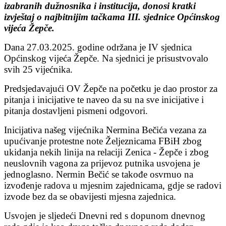
izabranih dužnosnika i institucija, donosi kratki
izvještaj o najbitnijim tačkama III. sjednice Općinskog
vijeća Žepče.
Dana 27.03.2025. godine održana je IV sjednica
Općinskog vijeća Žepče. Na sjednici je prisustvovalo
svih 25 vijećnika.
Predsjedavajući OV Žepče na početku je dao prostor za
pitanja i inicijative te naveo da su na sve inicijative i
pitanja dostavljeni pismeni odgovori.
Inicijativa našeg vijećnika Nermina Bečića vezana za
upućivanje protestne note Željeznicama FBiH zbog
ukidanja nekih linija na relaciji Zenica - Žepče i zbog
neuslovnih vagona za prijevoz putnika usvojena je
jednoglasno. Nermin Bečić se takođe osvrnuo na
izvođenje radova u mjesnim zajednicama, gdje se radovi
izvode bez da se obavijesti mjesna zajednica.
Usvojen je sljedeći Dnevni red s dopunom dnevnog