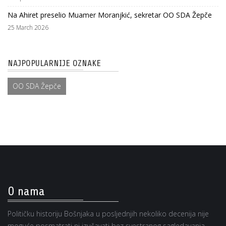
Na Ahiret preselio Muamer Moranjkić, sekretar OO SDA Žepče
25 March 2026
NAJPOPULARNIJE OZNAKE
OO SDA Žepče
O nama
Političku historiju Bošnjaka u posljednjih nekoliko decenija nije
moguće posmatrati ni izučavati bez svestranog sagledavanja