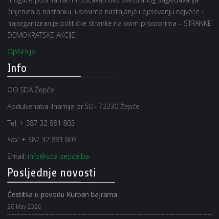
činjenica o nastanku, uslovima nastajanja i djelovanju najveće i
najorganiziranije političke stranke na ovim prostorima – STRANKE
DEMOKRATSKE AKCIJE.
Opširnije ...
Info
OO SDA Žepče
Abdulvehaba Ilhamije br.50 - 72230 Žepče
Tel:
+ 387 32 881 803
Fax:
+ 387 32 881 803
Email:
info@sda-zepce.ba
Posljednje novosti
Čestitka u povodu Kurban bajrama
26 May 2026