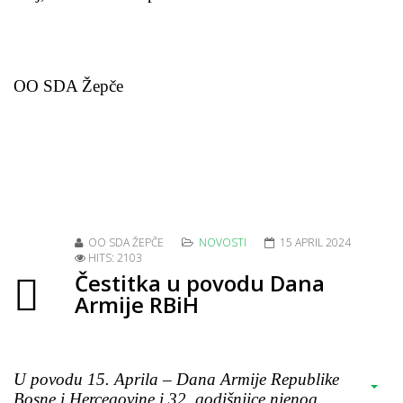
OO SDA Žepče
OO SDA ŽEPČE
NOVOSTI
15 APRIL 2024
HITS: 2103
Čestitka u povodu Dana
Armije RBiH
U povodu 15. Aprila – Dana Armije Republike
Bosne i Hercegovine i 32. godišnjice njenog