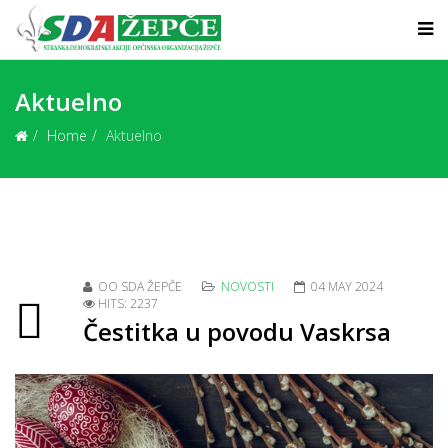
Aktuelno
Home
Aktuelno
OO SDA ŽEPČE
NOVOSTI
04 MAY 2024
HITS: 2237
Čestitka u povodu Vaskrsa