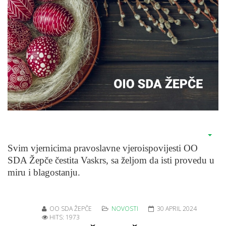
Svim vjernicima pravoslavne vjeroispovijesti OO
SDA Žepče čestita Vaskrs, sa željom da isti provedu u
miru i blagostanju.
OO SDA ŽEPČE
NOVOSTI
30 APRIL 2024
HITS: 1973