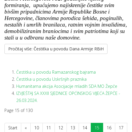
formiranja, upućujemo najiskrenije čestitke svim
bivšim pripadnicima Armije Republike Bosne i
Hercegovine, članovima porodica šehida, poginulih,
nestalih i umrlih branilaca, ratnim vojnim invalidima,
demobiliziranim braniocima i svim patriotima koji su
stali u u odbranu naše domovine.
Pročitaj više: Čestitka u povodu Dana Armije RBiH
Čestitka u povodu Ramazanskog bajrama
Čestitka u povodu Uskršnjih praznika
Humanitarna akcija Asocijacije mladih SDA MO Žepče
IZVJEŠTAJ SA XXXII SJEDNICE OPĆINSKOG VIJEĆA ŽEPČE -
26.03.2024.
Page 15 of 130
Start
«
10
11
12
13
14
15
16
17