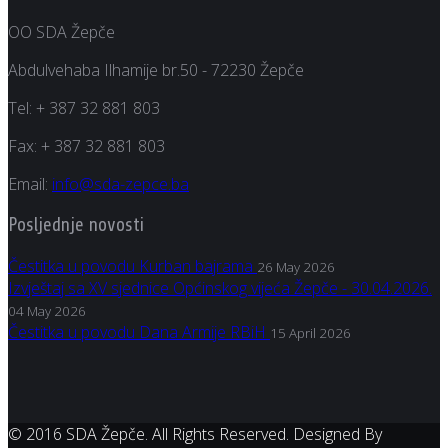
OO SDA Žepče
Abdulvehaba Ilhamije br.50 - 72230 Žepče
Tel:
+ 387 32 881 803
Fax:
+ 387 32 881 803
Email:
info@sda-zepce.ba
Posljednje novosti
Čestitka u povodu Kurban bajrama
26 May 2026
Izvještaj sa XV sjednice Općinskog vijeća Žepče - 30.04.2026.
04 May 2026
Čestitka u povodu Dana Armije RBiH
15 April 2026
© 2016 SDA Žepče. All Rights Reserved. Designed By