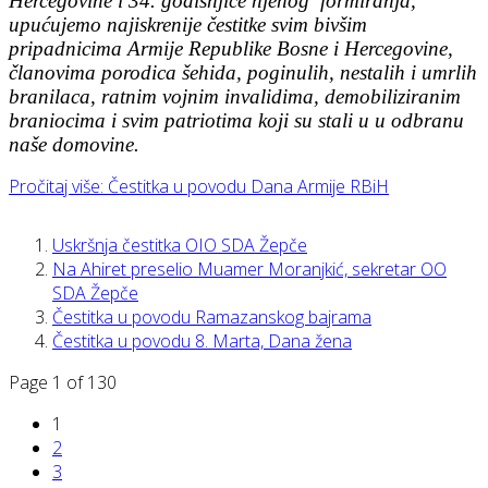
Hercegovine i 34. godišnjice njenog formiranja,
upućujemo najiskrenije čestitke svim bivšim
pripadnicima Armije Republike Bosne i Hercegovine,
članovima porodica šehida, poginulih, nestalih i umrlih
branilaca, ratnim vojnim invalidima, demobiliziranim
braniocima i svim patriotima koji su stali u u odbranu
naše domovine.
Pročitaj više: Čestitka u povodu Dana Armije RBiH
Uskršnja čestitka OIO SDA Žepče
Na Ahiret preselio Muamer Moranjkić, sekretar OO
SDA Žepče
Čestitka u povodu Ramazanskog bajrama
Čestitka u povodu 8. Marta, Dana žena
Page 1 of 130
1
2
3