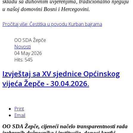
skladu sa duhovnim uvjerenjima, tradicionalno njeguju
u našoj domovini Bosni i Hercegovini.
Pročitaj više: Čestitka u povodu Kurban bajrama
OO SDA Žepče
Novosti
04 May 2026
Hits: 545
Izvještaj sa XV sjednice Općinskog
vijeća Žepče - 30.04.2026.
Print
Email
OO SDA Žepče, cijeneći načelo transparentnosti rada
izabranih dužnosnika i institucija, donosi kratki