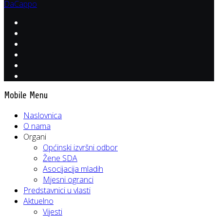
DaCappo
Mobile Menu
Naslovnica
O nama
Organi
Općinski izvršni odbor
Žene SDA
Asocijacija mladih
Mjesni ogranci
Predstavnici u vlasti
Aktuelno
Vijesti