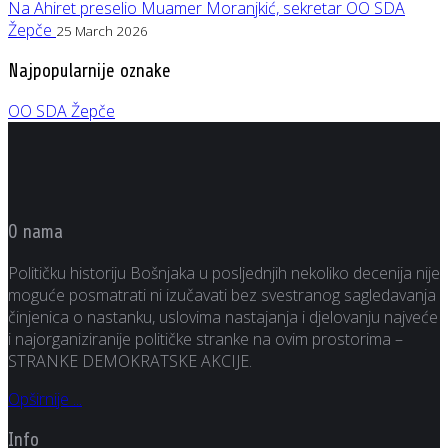
Na Ahiret preselio Muamer Moranjkić, sekretar OO SDA
Žepče
25 March 2026
Najpopularnije oznake
OO SDA Žepče
O nama
Političku historiju Bošnjaka u posljednjih nekoliko decenija nije
moguće posmatrati ni izučavati bez svestranog sagledavanja
činjenica o nastanku, uslovima nastajanja i djelovanju najveće
i najorganiziranije političke stranke na ovim prostorima –
STRANKE DEMOKRATSKE AKCIJE.
Opširnije ...
Info