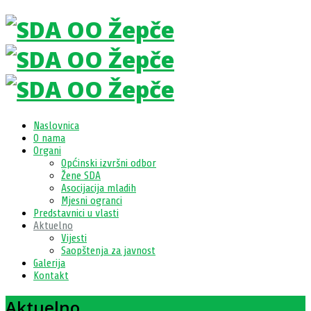
Naslovnica
O nama
Organi
Općinski izvršni odbor
Žene SDA
Asocijacija mladih
Mjesni ogranci
Predstavnici u vlasti
Aktuelno
Vijesti
Saopštenja za javnost
Galerija
Kontakt
Aktuelno