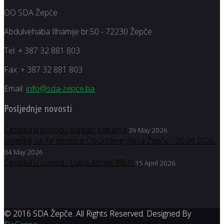
OO SDA Žepče
Abdulvehaba Ilhamije br.50 - 72230 Žepče
Tel:
+ 387 32 881 803
Fax:
+ 387 32 881 803
Email:
info@sda-zepce.ba
Posljednje novosti
Čestitka u povodu Kurban bajrama
26 May 2026
Izvještaj sa XV sjednice Općinskog vijeća Žepče - 30.04.2026.
04 May 2026
Čestitka u povodu Dana Armije RBiH
15 April 2026
© 2016 SDA Žepče. All Rights Reserved. Designed By