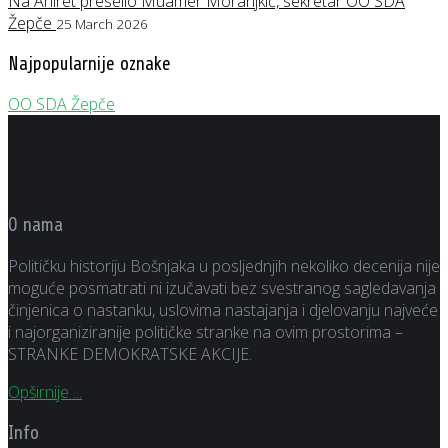
Na Ahiret preselio Muamer Moranjkić, sekretar OO SDA
Žepče
25 March 2026
Najpopularnije oznake
OO SDA Žepče
O nama
Političku historiju Bošnjaka u posljednjih nekoliko decenija nije
moguće posmatrati ni izučavati bez svestranog sagledavanja
činjenica o nastanku, uslovima nastajanja i djelovanju najveće
i najorganiziranije političke stranke na ovim prostorima –
STRANKE DEMOKRATSKE AKCIJE.
Opširnije ...
Info