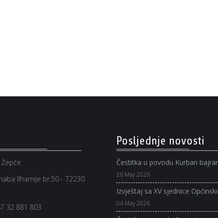
Posljednje novosti
 Žepče
Čestitka u povodu Kurban bajr
26 May 2026
aba Ilhamije br.50 - 72230
Izvještaj sa XV sjednice Općinsk
04 May 2026
7 32 881 803