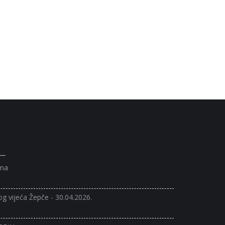
ama
og vijeća Žepče - 30.04.2026.