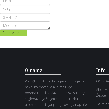
Send Message
O nama
Info
Političku historiju Bošnjaka u posljednjih
OO SDA
nekoliko decenija nije moguće
Abdulveh
posmatrati ni izučavati bez svestranog
Žepče
sagledavanja činjenica o nastanku,
Tel:
+ 38
uslovima nastajanja i djelovanju najveće i