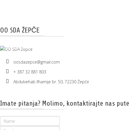
OO SDA ŽEPČE
OO SDA Žepče
oosdazepce@gmail.com
+ 387 32 881 803
Abdulvehab Ilhamije br. 50, 72230 Žepče
Imate pitanja? Molimo, kontaktirajte nas put