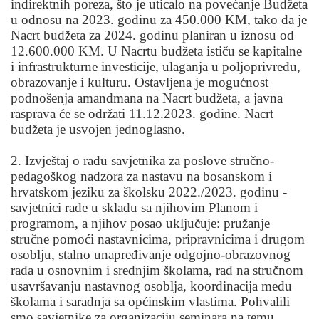
indirektnih poreza, što je uticalo na povećanje Budžeta
u odnosu na 2023. godinu za 450.000 KM, tako da je
Nacrt budžeta za 2024. godinu planiran u iznosu od
12.600.000 KM. U Nacrtu budžeta ističu se kapitalne
i infrastrukturne investicije, ulaganja u poljoprivredu,
obrazovanje i kulturu. Ostavljena je mogućnost
podnošenja amandmana na Nacrt budžeta, a javna
rasprava će se održati 11.12.2023. godine. Nacrt
budžeta je usvojen jednoglasno.
2. Izvještaj o radu savjetnika za poslove stručno-
pedagoškog nadzora za nastavu na bosanskom i
hrvatskom jeziku za školsku 2022./2023. godinu -
savjetnici rade u skladu sa njihovim Planom i
programom, a njihov posao uključuje: pružanje
stručne pomoći nastavnicima, pripravnicima i drugom
osoblju, stalno unapređivanje odgojno-obrazovnog
rada u osnovnim i srednjim školama, rad na stručnom
usavršavanju nastavnog osoblja, koordinacija među
školama i saradnja sa općinskim vlastima. Pohvalili
smo savjetnike za organizaciju seminara na temu