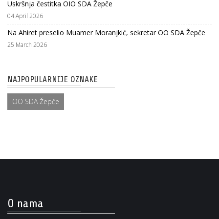
Uskršnja čestitka OIO SDA Žepče
04 April 2026
Na Ahiret preselio Muamer Moranjkić, sekretar OO SDA Žepče
25 March 2026
NAJPOPULARNIJE OZNAKE
OO SDA Žepče
O nama