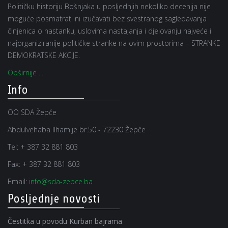
Političku historiju Bošnjaka u posljednjih nekoliko decenija nije
moguće posmatrati ni izučavati bez svestranog sagledavanja
činjenica o nastanku, uslovima nastajanja i djelovanju najveće i
najorganiziranije političke stranke na ovim prostorima – STRANKE
DEMOKRATSKE AKCIJE.
Opširnije ...
Info
OO SDA Žepče
Abdulvehaba Ilhamije br.50 - 72230 Žepče
Tel:
+ 387 32 881 803
Fax:
+ 387 32 881 803
Email:
info@sda-zepce.ba
Posljednje novosti
Čestitka u povodu Kurban bajrama