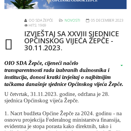
OO SDA ŽEPČE
NOVOSTI
05 DECEMBER 2023
HITS: 1969
IZVJEŠTAJ SA XXVIII SJEDNICE
OPĆINSKOG VIJEĆA ŽEPČE -
30.11.2023.
OIO SDA Žepče, cijeneći načelo
transparentnosti rada izabranih dužnosnika i
institucija, donosi kratki izvještaj o najbitnijim
tačkama današnje sjednice Općinskog vijeća Žepče.
U četvrtak, 31.11.2023. godine, održana je 28.
sjednica Općinskog vijeća Žepče.
1. Nacrt budžeta Općine Žepče za 2024. godinu - na
osnovu projekcija Federalnog ministarstva finansija,
evidentna je stopa porasta kako direktnih, tako i