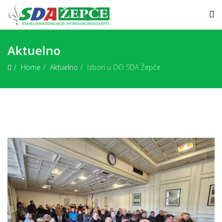
Aktuelno
Home
Aktuelno
Izbori u OO SDA Žepče