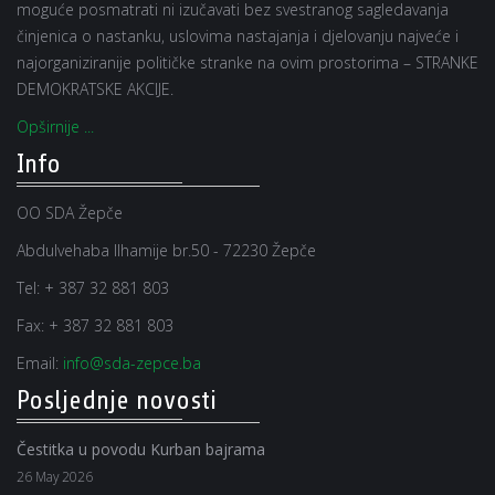
moguće posmatrati ni izučavati bez svestranog sagledavanja
činjenica o nastanku, uslovima nastajanja i djelovanju najveće i
najorganiziranije političke stranke na ovim prostorima – STRANKE
DEMOKRATSKE AKCIJE.
Opširnije ...
Info
OO SDA Žepče
Abdulvehaba Ilhamije br.50 - 72230 Žepče
Tel:
+ 387 32 881 803
Fax:
+ 387 32 881 803
Email:
info@sda-zepce.ba
Posljednje novosti
Čestitka u povodu Kurban bajrama
26 May 2026