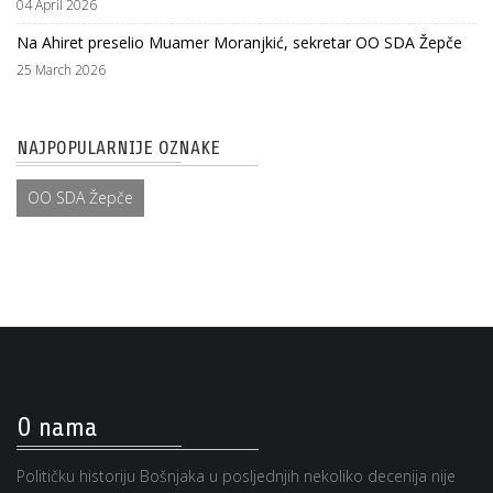
04 April 2026
Na Ahiret preselio Muamer Moranjkić, sekretar OO SDA Žepče
25 March 2026
NAJPOPULARNIJE OZNAKE
OO SDA Žepče
O nama
Političku historiju Bošnjaka u posljednjih nekoliko decenija nije