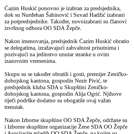
Ćazim Huskić ponovno je izabran za predsjednika,
dok su Nurđehan Šahinović i Suvad Hadžić izabrani
za potpredsjednike. Također, novoizabrani su članovi
izvršnog odbora OO SDA Žepče.
Nakon imenovanja, predsjednik Ćazim Huskić obratio
se delegatima, izražavajući zahvalnost prisutnima i
pozivajući na jedinstvo unutar stranke u ovim
izazovnim vremenima.
Skupu su se također obratili i gosti, premijer Zeničko-
dobojskog kantona, gospodin Nezir Pivić, te
predsjednik kluba SDA u Skupštini Zeničko-
dobojskog kantona, gospodin Alija Ogrić. Njihove
riječi podrške dodatno su obogatile ovaj važan
trenutak.
Nakon Izborne skupštine OO SDA Žepče, održane su
i Izborne skupštine organizacije Žene SDA OO Žepče
i Asocijacije mladih OO SDA Žepče, na kojim su