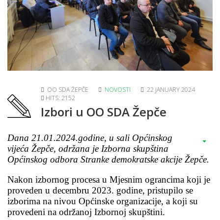
OO SDA ŽEPČE
NOVOSTI
22 JANUARY 2024
HITS: 2152
Izbori u OO SDA Žepče
Dana 21.01.2024.godine, u sali Općinskog
vijeća Žepče, održana je Izborna skupština
Općinskog odbora Stranke demokratske akcije Žepče.
Nakon izbornog procesa u Mjesnim ograncima koji je
proveden u decembru 2023. godine, pristupilo se
izborima na nivou Općinske organizacije, a koji su
provedeni na održanoj Izbornoj skupštini.