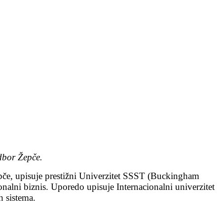
dbor Žepče.
e, upisuje prestižni Univerzitet SSST (Buckingham
ionalni biznis. Uporedo upisuje Internacionalni univerzitet
h sistema.