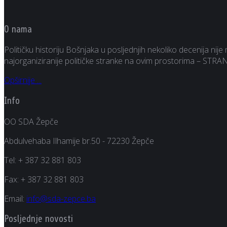
O nama
Političku historiju Bošnjaka u posljednjih nekoliko decenija ni
najorganiziranije političke stranke na ovim prostorima – S
Opširnije ...
Info
OO SDA Žepče
Abdulvehaba Ilhamije br.50 - 72230 Žepče
Tel:
+ 387 32 881 803
Fax:
+ 387 32 881 803
Email:
info@sda-zepce.ba
Posljednje novosti