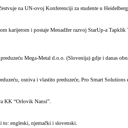
estvuje na UN-ovoj Konferenciji za studente u Heidelberg
nom karijerom i postaje Menadžer razvoj StarUp-a Tapklik 
 preduzeću Mega-Metal d.o.o. (Slovenija) gdje i danas ob
zeću, osniva i vlastito preduzeće, Pro Smart Solutions d.o
ra KK “Orlovik Nansi”.
i to: engleski, njemački i slovenski.