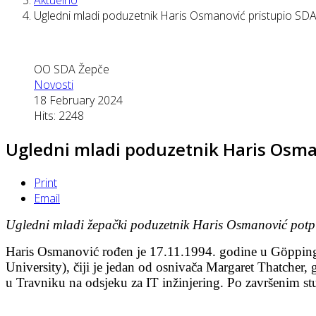
Ugledni mladi poduzetnik Haris Osmanović pristupio SD
OO SDA Žepče
Novosti
18 February 2024
Hits: 2248
Ugledni mladi poduzetnik Haris Osma
Print
Email
Ugledni mladi žepački poduzetnik Haris Osmanović potpis
Haris Osmanović rođen je 17.11.1994. godine u Göppin
University), čiji je jedan od osnivača Margaret Thatcher, 
u Travniku na odsjeku za IT inžinjering. Po završenim stud