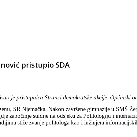
A
nović pristupio SDA
ao je pristupnicu Stranci demokratske akcije, Općinski o
genu, SR Njemačka. Nakon završene gimnazije u SMŠ Žepč
gdje započinje studije na odsjeku za Politologiju i internac
ijima stiče zvanje politologa kao i inžinjera informacijski