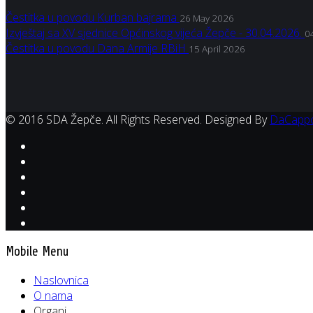
Čestitka u povodu Kurban bajrama
26 May 2026
Izvještaj sa XV sjednice Općinskog vijeća Žepče - 30.04.2026.
0
Čestitka u povodu Dana Armije RBiH
15 April 2026
© 2016 SDA Žepče. All Rights Reserved. Designed By
DaCapp
Mobile Menu
Naslovnica
O nama
Organi