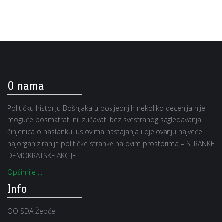
O nama
Političku historiju Bošnjaka u posljednjih nekoliko decenija nije
moguće posmatrati ni izučavati bez svestranog sagledavanja
činjenica o nastanku, uslovima nastajanja i djelovanju najveće i
najorganiziranije političke stranke na ovim prostorima – STRANKE
DEMOKRATSKE AKCIJE.
Opširnije ...
Info
OO SDA Žepče