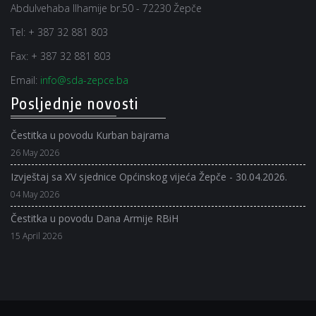
Abdulvehaba Ilhamije br.50 - 72230 Žepče
Tel:
+ 387 32 881 803
Fax:
+ 387 32 881 803
Email:
info@sda-zepce.ba
Posljednje novosti
Čestitka u povodu Kurban bajrama
26 May 2026
Izvještaj sa XV sjednice Općinskog vijeća Žepče - 30.04.2026.
04 May 2026
Čestitka u povodu Dana Armije RBiH
15 April 2026