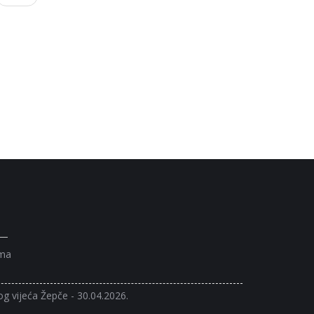
ama
og vijeća Žepče - 30.04.2026.