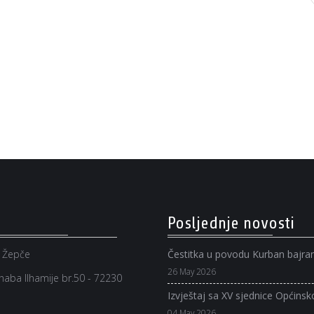
Posljednje novosti
 Žepče
Čestitka u povodu Kurban bajr
26 May 2026
aba Ilhamije br.50 - 72230
Izvještaj sa XV sjednice Općinsk
04 May 2026