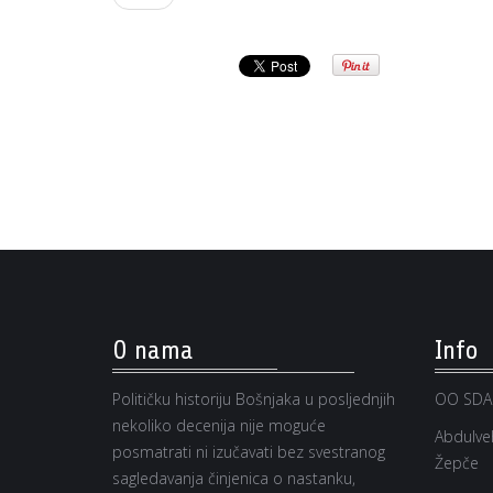
O nama
Info
Političku historiju Bošnjaka u posljednjih
OO SDA
nekoliko decenija nije moguće
Abdulveh
posmatrati ni izučavati bez svestranog
Žepče
sagledavanja činjenica o nastanku,