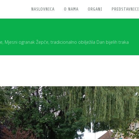
NASLOVNICA
O NAMA
ORGANI
PREDSTAVNICI
, Mjesni ogranak Žepče, tradicionalno obilježila Dan bijelih traka