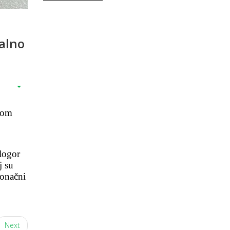
nalno
vom
 logor
j su
konačni
Next