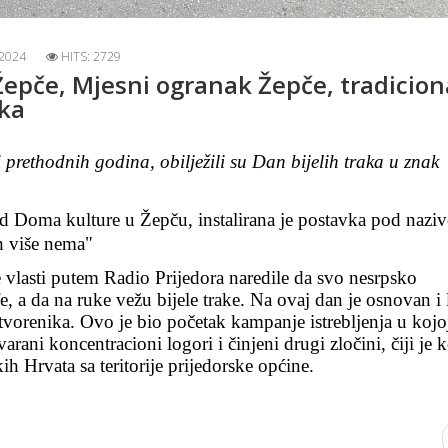
 2024
HITS: 2729
Žepče, Mjesni ogranak Žepče, tradicio
aka
prethodnih godina, obilježili su Dan bijelih traka u znak
d Doma kulture u Žepču, instalirana je postavka
pod nazi
ih više nema"
vlasti putem Radio Prijedora naredile da svo nesrpsko
e, a da na ruke vežu bijele trake. Na ovaj dan je osnovan i
tvorenika. Ovo je bio početak kampanje istrebljenja u kojo
rani koncentracioni logori i činjeni drugi zločini, čiji je 
 Hrvata sa teritorije prijedorske općine.