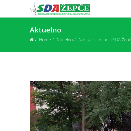
Aktuelno
Home
Aktuelno
Asocijacija mladih SDA Žepče