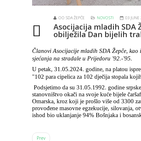
OO SDA ŽEPČE
NOVOSTI
03 JUNE
Asocijacija mladih SDA 
obilježila Dan bijelih tr
Članovi Asocijacije mladih SDA Žepče, kao i 
sjećanja na stradale u Prijedoru '92.-'95.
U petak, 31.05.2024. godine, na platou ispre
"102 para cipelica za 102 dje
č
ija stopala koj
Podsjetimo da su 31.05.1992. godine srpske 
stanovništvo okači na svoje kuće bijele čaršaf
Omarska, kroz koji je prošlo više od 3300 za
provođene masovne egzekucije, silovanja, otva
ishod bio uklanjanje 94% Bošnjaka i bosanskih
Prev