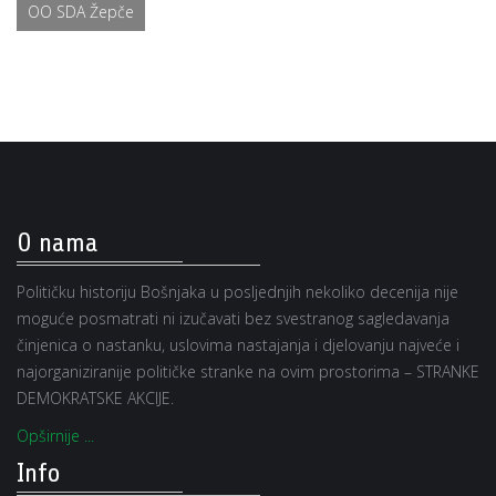
OO SDA Žepče
O nama
Političku historiju Bošnjaka u posljednjih nekoliko decenija nije
moguće posmatrati ni izučavati bez svestranog sagledavanja
činjenica o nastanku, uslovima nastajanja i djelovanju najveće i
najorganiziranije političke stranke na ovim prostorima – STRANKE
DEMOKRATSKE AKCIJE.
Opširnije ...
Info