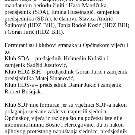
mandatnom periodu činiti : Haso Mandžuka,
predsjednik (SDA), Emina Huseinagić, zamjenica
predsjednika (SDA), te članovi: Slavica Andrić
Šajinović (HDZ BiH), Tanja Radoš Kosić (HDZ BiH)
i Goran Jurić (HDZ BiH).
Formirani su i klubovi stranaka u Općinskom vijeću i
to:
Klub SDA – predsjednik Helmedin Kulašin i
zamjenik Sadžid Jusufović,
Klub HDZ BiH – predsjednik Goran Jurić i zamjenik
predsjednika Matej Sinanović,
Klub HDS-a – predsjednik Damir Jukić i zamjenik
Robert Bošnjak.
Klub SDP nije formiran jer su vijećnici SDP-a nakon
polaganja svečane zakletve napustili sjednicu
Općinskog vijeća iz razloga što na početku iste nije
intonirana himna Bosne i Hercegovine, da bi nakon
njihovog protestnog napuštanja sjednice, predsjednik