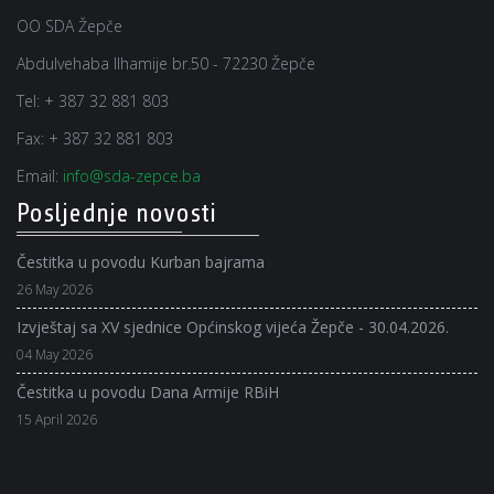
OO SDA Žepče
Abdulvehaba Ilhamije br.50 - 72230 Žepče
Tel:
+ 387 32 881 803
Fax:
+ 387 32 881 803
Email:
info@sda-zepce.ba
Posljednje novosti
Čestitka u povodu Kurban bajrama
26 May 2026
Izvještaj sa XV sjednice Općinskog vijeća Žepče - 30.04.2026.
04 May 2026
Čestitka u povodu Dana Armije RBiH
15 April 2026