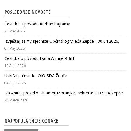
POSLJEDNJE NOVOSTI
Čestitka u povodu Kurban bajrama
26 May 2026
Izvještaj sa XV sjednice Općinskog vijeća Žepče - 30.04.2026.
04 May 2026
Čestitka u povodu Dana Armije RBiH
15 April 2026
Uskršnja čestitka OIO SDA Žepče
04 April 2026
Na Ahiret preselio Muamer Moranjkić, sekretar OO SDA Žepče
25 March 2026
NAJPOPULARNIJE OZNAKE