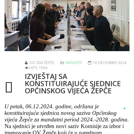
OO SDA ŽEPČE
NOVOSTI
10 DECEMBER 2024
HITS: 1594
IZVJEŠTAJ SA
KONSTITUIRAJUĆE SJEDNICE
OPĆINSKOG VIJEĆA ŽEPČE
U petak, 06.12.2024. godine, održana je
konstituirajuća sjednica novog saziva Općinskog
vijeća Žepče za mandatni period 2024.-2028. godina.
Na sjednici je utvrđen novi saziv Komisije za izbor i
imenovanje OV Žepče koji će u narednom