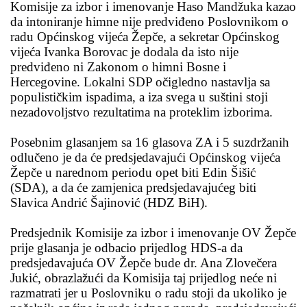
Komisije za izbor i imenovanje Haso Mandžuka kazao
da intoniranje himne nije predviđeno Poslovnikom o
radu Općinskog vijeća Žepče, a sekretar Općinskog
vijeća Ivanka Borovac je dodala da isto nije
predviđeno ni Zakonom o himni Bosne i
Hercegovine. Lokalni SDP očigledno nastavlja sa
populističkim ispadima, a iza svega u suštini stoji
nezadovoljstvo rezultatima na proteklim izborima.
Posebnim glasanjem sa 16 glasova ZA i 5 suzdržanih
odlučeno je da će predsjedavajući Općinskog vijeća
Žepče u narednom periodu opet biti Edin Šišić
(SDA), a da će zamjenica predsjedavajućeg biti
Slavica Andrić Šajinović (HDZ BiH).
Predsjednik Komisije za izbor i imenovanje OV Žepče
prije glasanja je odbacio prijedlog HDS-a da
predsjedavajuća OV Žepče bude dr. Ana Zlovečera
Jukić, obrazlažući da Komisija taj prijedlog neće ni
razmatrati jer u Poslovniku o radu stoji da ukoliko je