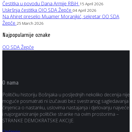
Čestitka u povodu Dana Armije RBiH
15 April 2026
Uskršnja čestitka OIO SDA Žepče
04 April 2026
Na Ahiret preselio Muamer Moranjkić, sekretar OO SDA
Žepče
25 March 2026
Najpopularnije oznake
OO SDA Žepče
O nama
Političku historiju Bošnjaka u posljednjih nekoliko decenija nije
moguće posmatrati ni izučavati bez svestranog sagledavanja
činjenica o nastanku, uslovima nastajanja i djelovanju najveće
i najorganiziranije političke stranke na ovim prostorima –
STRANKE DEMOKRATSKE AKCIJE.
Opširnije ...