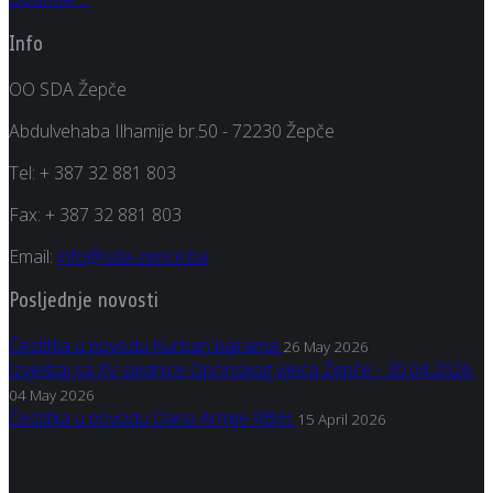
Info
OO SDA Žepče
Abdulvehaba Ilhamije br.50 - 72230 Žepče
Tel:
+ 387 32 881 803
Fax:
+ 387 32 881 803
Email:
info@sda-zepce.ba
Posljednje novosti
Čestitka u povodu Kurban bajrama
26 May 2026
Izvještaj sa XV sjednice Općinskog vijeća Žepče - 30.04.2026.
04 May 2026
Čestitka u povodu Dana Armije RBiH
15 April 2026