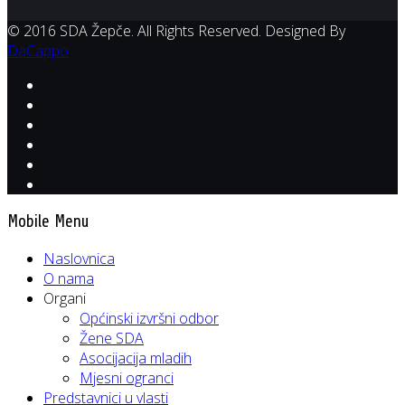
© 2016 SDA Žepče. All Rights Reserved. Designed By
DaCappo
Mobile Menu
Naslovnica
O nama
Organi
Općinski izvršni odbor
Žene SDA
Asocijacija mladih
Mjesni ogranci
Predstavnici u vlasti