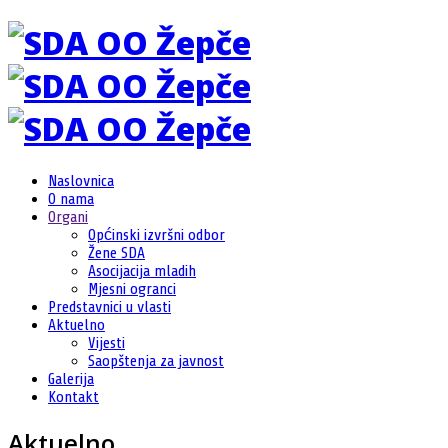
Naslovnica
O nama
Organi
Općinski izvršni odbor
Žene SDA
Asocijacija mladih
Mjesni ogranci
Predstavnici u vlasti
Aktuelno
Vijesti
Saopštenja za javnost
Galerija
Kontakt
Aktuelno