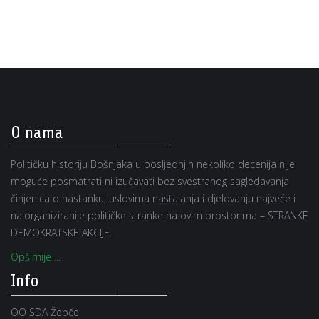
O nama
Političku historiju Bošnjaka u posljednjih nekoliko decenija nije
moguće posmatrati ni izučavati bez svestranog sagledavanja
činjenica o nastanku, uslovima nastajanja i djelovanju najveće i
najorganiziranije političke stranke na ovim prostorima – STRANKE
DEMOKRATSKE AKCIJE.
Opširnije ...
Info
OO SDA Žepče