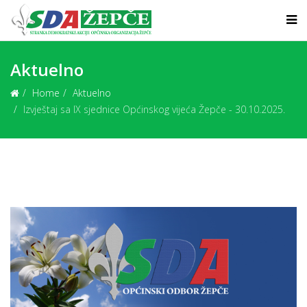
Aktuelno
Home
Aktuelno
Izvještaj sa IX sjednice Općinskog vijeća Žepče - 30.10.2025.