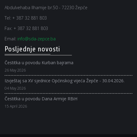
Abdulvehaba Ilhamije br.50 - 72230 Žepče
Tel:
+ 387 32 881 803
Fax:
+ 387 32 881 803
Email:
info@sda-zepce.ba
Posljednje novosti
Čestitka u povodu Kurban bajrama
26 May 2026
Izvještaj sa XV sjednice Općinskog vijeća Žepče - 30.04.2026.
04 May 2026
Čestitka u povodu Dana Armije RBiH
15 April 2026