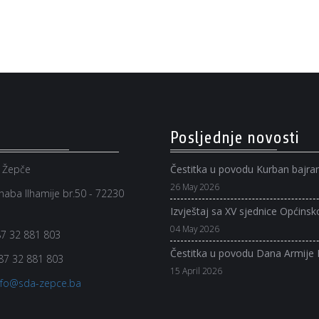
Posljednje novosti
 Žepče
Čestitka u povodu Kurban bajr
26 May 2026
aba Ilhamije br.50 - 72230
Izvještaj sa XV sjednice Općinsk
04 May 2026
7 32 881 803
Čestitka u povodu Dana Armije
87 32 881 803
15 April 2026
nfo@sda-zepce.ba