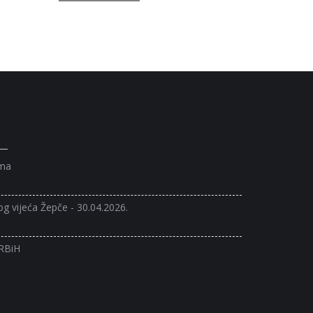
ama
og vijeća Žepče - 30.04.2026.
 RBiH