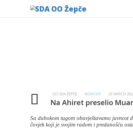
Aktuelno
Home
Aktuelno
Na Ahiret preselio Muamer Mo
OO SDA ŽEPČE
NOVOSTI
25 MARCH 20
Na Ahiret preselio Mua
Sa dubokom tugom obavještavamo javnost da
čovjek koji je svojim radom i predanošću osta