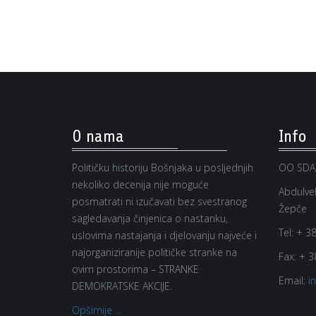
O nama
Info
Političku historiju Bošnjaka u posljednjih
OO SDA
nekoliko decenija nije moguće
Abdulveh
posmatrati ni izučavati bez svestranog
Žepče
sagledavanja činjenica o nastanku,
Tel:
+ 38
uslovima nastajanja i djelovanju najveće i
najorganiziranije političke stranke na
Fax:
+ 3
ovim prostorima – STRANKE
Email:
i
DEMOKRATSKE AKCIJE.
Opširnije ...