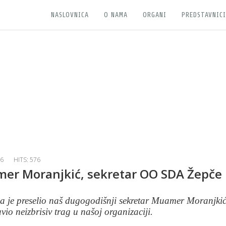
NASLOVNICA
O NAMA
ORGANI
PREDSTAVNICI
ranjkić, sekretar OO SDA Žepče
26
HITS: 576
mer Moranjkić, sekretar OO SDA Žepče
 je preselio naš dugogodišnji sekretar Muamer Moranjkić
vio neizbrisiv trag u našoj organizaciji.