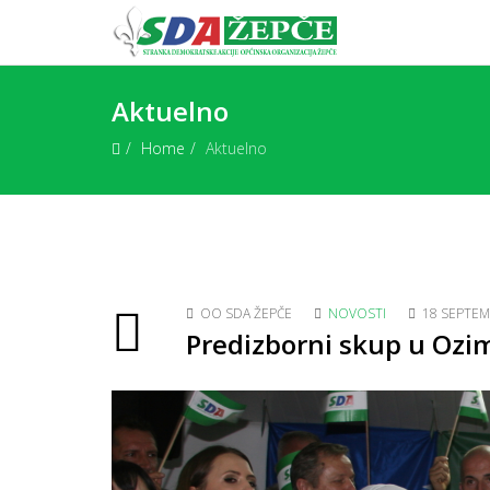
Aktuelno
Home
Aktuelno
OO SDA ŽEPČE
NOVOSTI
18 SEPTEM
Predizborni skup u Ozim