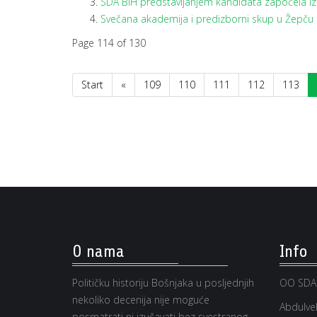
SDA BiH predstavljanjem kandidata započela 
Svečana akademija i predizborni skup u Žepču
Page 114 of 130
Start
«
109
110
111
112
113
O nama
Info
Političku historiju Bošnjaka u posljednjih
OO SDA
nekoliko decenija nije moguće
Abdulveh
posmatrati ni izučavati bez svestranog