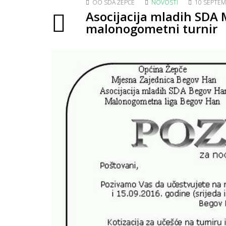
OO SDA ŽEPČE
NOVOSTI
10 SEPTEM
Asocijacija mladih SDA
malonogometni turnir