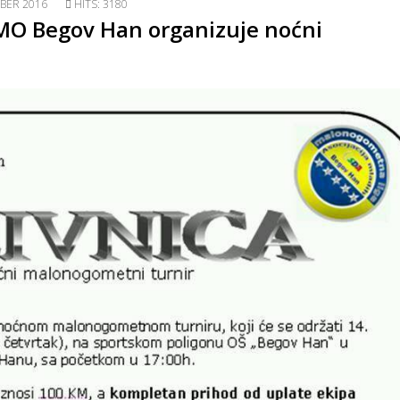
BER 2016
HITS: 3180
 MO Begov Han organizuje noćni