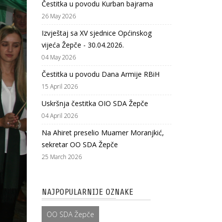
Čestitka u povodu Kurban bajrama
26 May 2026
Izvještaj sa XV sjednice Općinskog
vijeća Žepče - 30.04.2026.
04 May 2026
Čestitka u povodu Dana Armije RBiH
15 April 2026
Uskršnja čestitka OIO SDA Žepče
04 April 2026
Na Ahiret preselio Muamer Moranjkić,
sekretar OO SDA Žepče
25 March 2026
NAJPOPULARNIJE OZNAKE
OO SDA Žepče