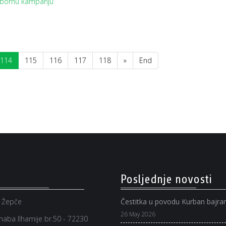
izbornu kampanju
114
115
116
117
118
»
End
Posljednje novosti
 Žepče
Čestitka u povodu Kurban bajr
26 May 2026
aba Ilhamije br.50 - 72230