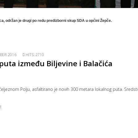
a, održan je drugi po redu predizborni skup SDA u općini Žepče.
BER 2016
HITS: 2710
puta između Biljevine i Balačića
u Željeznom Polju, asfaltirano je novih 300 metara lokalnog puta. Sredst
!