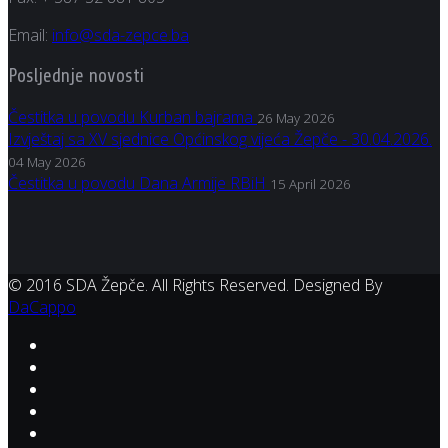
Email:
info@sda-zepce.ba
Posljednje novosti
Čestitka u povodu Kurban bajrama
26 May 2026
Izvještaj sa XV sjednice Općinskog vijeća Žepče - 30.04.2026.
04 May 2026
Čestitka u povodu Dana Armije RBiH
15 April 2026
© 2016 SDA Žepče. All Rights Reserved. Designed By
DaCappo