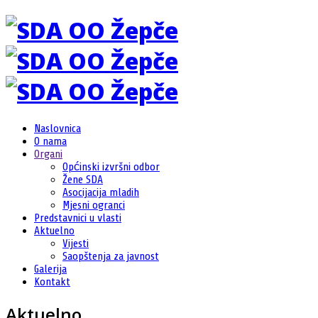
Naslovnica
O nama
Organi
Općinski izvršni odbor
Žene SDA
Asocijacija mladih
Mjesni ogranci
Predstavnici u vlasti
Aktuelno
Vijesti
Saopštenja za javnost
Galerija
Kontakt
Aktuelno