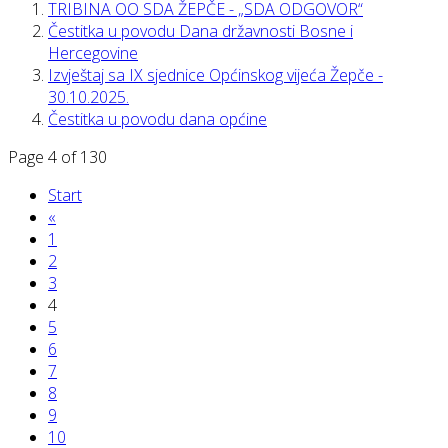
TRIBINA OO SDA ŽEPČE - „SDA ODGOVOR“
Čestitka u povodu Dana državnosti Bosne i
Hercegovine
Izvještaj sa IX sjednice Općinskog vijeća Žepče -
30.10.2025.
Čestitka u povodu dana općine
Page 4 of 130
Start
«
1
2
3
4
5
6
7
8
9
10