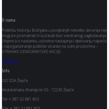
O nama
Političku historiju Bošnjaka u posljednjih nekoliko decenija nije
moguće posmatrati ni izučavati bez svestranog sagledavanja
činjenica o nastanku, uslovima nastajanja i djelovanju najveće
i najorganiziranije političke stranke na ovim prostorima –
STRANKE DEMOKRATSKE AKCIJE.
Opširnije ...
Info
OO SDA Žepče
Abdulvehaba Ilhamije br.50 - 72230 Žepče
Tel:
+ 387 32 881 803
Fax:
+ 387 32 881 803