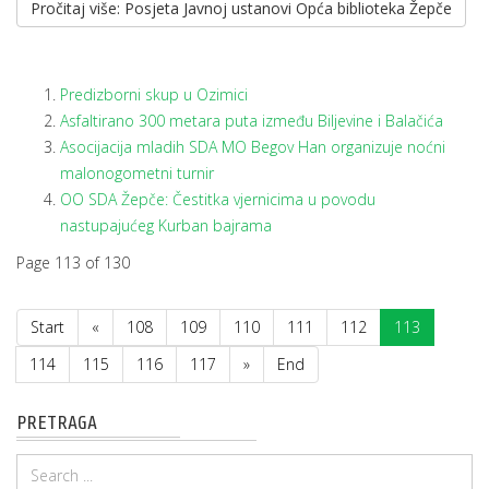
Pročitaj više: Posjeta Javnoj ustanovi Opća biblioteka Žepče
Predizborni skup u Ozimici
Asfaltirano 300 metara puta između Biljevine i Balačića
Asocijacija mladih SDA MO Begov Han organizuje noćni
malonogometni turnir
OO SDA Žepče: Čestitka vjernicima u povodu
nastupajućeg Kurban bajrama
Page 113 of 130
Start
«
108
109
110
111
112
113
114
115
116
117
»
End
PRETRAGA