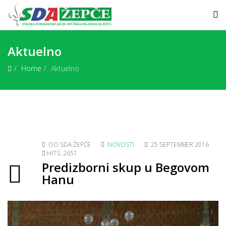
Aktuelno
Home
Aktuelno
OO SDA ŽEPČE
NOVOSTI
25 SEPTEMBER 2016
HITS: 2651
Predizborni skup u Begovom
Hanu