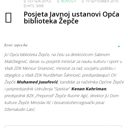
OO SDA ŽEPČE
NOVOSTI
19 SEPTEMBER 2016
HITS: 3098
Posjeta Javnoj ustanovi Opća
biblioteka Žepče
Izvor: zepce.ba
JU Opća biblioteka Žepče, na čelu sa direktoricom Sabinom
Malićbegović, danas su posjetili ministar za nauku kulturu i sport u
Vladi ZDK Mensur Sinanović, ministar za rad, socijalnu politiku i
izbjeglice u Vladi ZDK Nurdžehan Šahinović, predsjedavajući OV
Žepče
Muhamed Jusufović
, kandidat za načelnika Općine Žepče
i potpredsjednik Udruženja "Spektar"
Kenan Kahriman
,
predsjednik BZK „Preporod“ Žepče Rusmir Agić, direktor JU Dom
kulture Žepče Miroslav Ilić i bosanskohercegovački pisac
Džemaludin Latić.