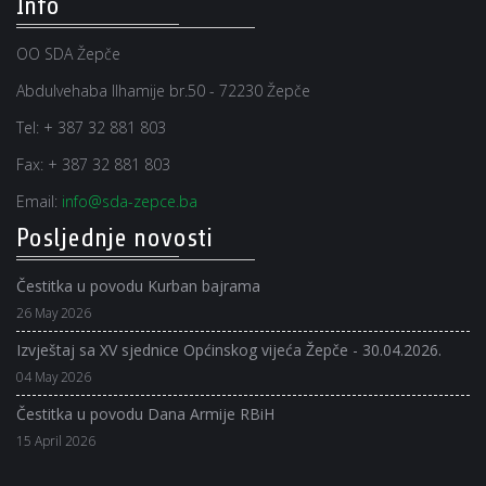
Info
OO SDA Žepče
Abdulvehaba Ilhamije br.50 - 72230 Žepče
Tel:
+ 387 32 881 803
Fax:
+ 387 32 881 803
Email:
info@sda-zepce.ba
Posljednje novosti
Čestitka u povodu Kurban bajrama
26 May 2026
Izvještaj sa XV sjednice Općinskog vijeća Žepče - 30.04.2026.
04 May 2026
Čestitka u povodu Dana Armije RBiH
15 April 2026