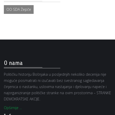
OO SDA Žepče
O nama
Političku historiju Bošnjaka u posljednjih nekoliko decenija nije
moguće posmatrati ni izučavati bez svestranog sagledavanja
činjenica o nastanku, uslovima nastajanja i djelovanju najveće i
najorganiziranije političke stranke na ovim prostorima – STRANKE
DEMOKRATSKE AKCIJE.
Opširnije ...