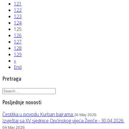
121
122
123
124
125
126
127
128
129
»
End
Pretraga
Posljednje novosti
Čestitka u povodu Kurban bajrama
26 May 2026
Izvještaj sa XV sjednice Općinskog vijeća Žepče - 30.04.2026.
04 May 2026