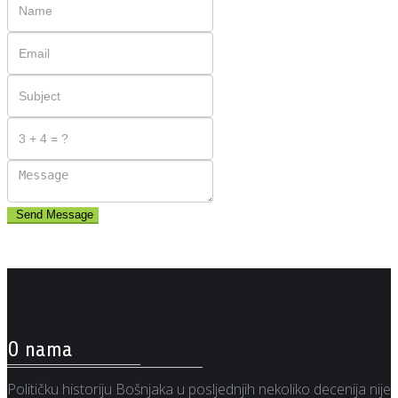
Send Message
O nama
Političku historiju Bošnjaka u posljednjih nekoliko decenija nije