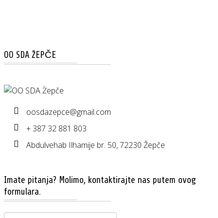
OO SDA ŽEPČE
OO SDA Žepče
oosdazepce@gmail.com
+ 387 32 881 803
Abdulvehab Ilhamije br. 50, 72230 Žepče
Imate pitanja? Molimo, kontaktirajte nas putem ovog
formulara.