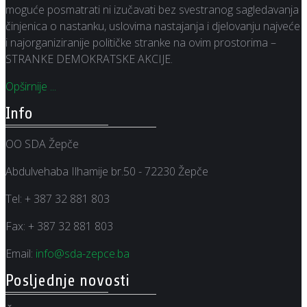
moguće posmatrati ni izučavati bez svestranog sagledavanja
činjenica o nastanku, uslovima nastajanja i djelovanju najveće
i najorganiziranije političke stranke na ovim prostorima –
STRANKE DEMOKRATSKE AKCIJE.
Opširnije ...
Info
OO SDA Žepče
Abdulvehaba Ilhamije br.50 - 72230 Žepče
Tel:
+ 387 32 881 803
Fax:
+ 387 32 881 803
Email:
info@sda-zepce.ba
Posljednje novosti