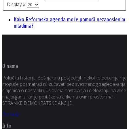
Display #
Kako Reformska agenda može pomoći nezaposlenim
mladima?
O nama
Političku historiju Bošnjaka u posljednjih nekoliko decenija nije
moguće posmatrati ni izučavati bez svestranog sagledavanja
činjenica o nastanku, uslovima nastajanja i djelovanju najveće
i najorganiziranije političke stranke na ovim prostorima –
STRANKE DEMOKRATSKE AKCIJE.
Opširnije ...
Info