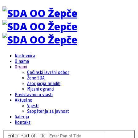
Naslovnica
O nama
Organi
Općinski izvršni odbor
Žene SDA
Asocijacija mladih
Mjesni ogranci
Predstavnici u vlasti
Aktuelno
Vijesti
Saopštenja za javnost
Galerija
Kontakt
Enter Part of Title