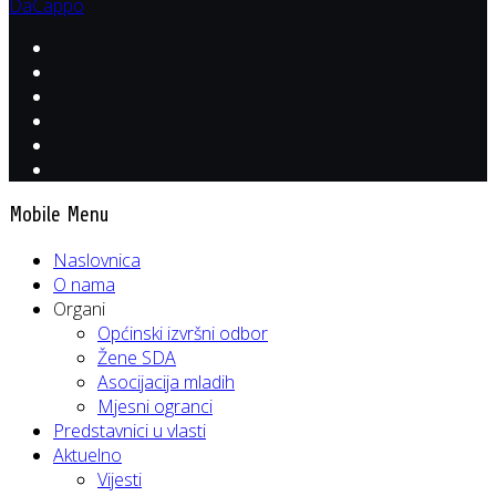
DaCappo
Mobile Menu
Naslovnica
O nama
Organi
Općinski izvršni odbor
Žene SDA
Asocijacija mladih
Mjesni ogranci
Predstavnici u vlasti
Aktuelno
Vijesti