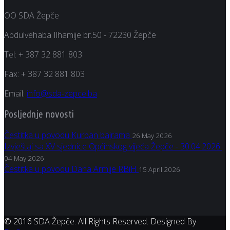
OO SDA Žepče
Abdulvehaba Ilhamije br.50 - 72230 Žepče
Tel:
+ 387 32 881 803
Fax:
+ 387 32 881 803
Email:
info@sda-zepce.ba
Posljednje novosti
Čestitka u povodu Kurban bajrama
26 May 2026
Izvještaj sa XV sjednice Općinskog vijeća Žepče - 30.04.2026.
04 May 2026
Čestitka u povodu Dana Armije RBiH
15 April 2026
© 2016 SDA Žepče. All Rights Reserved. Designed By