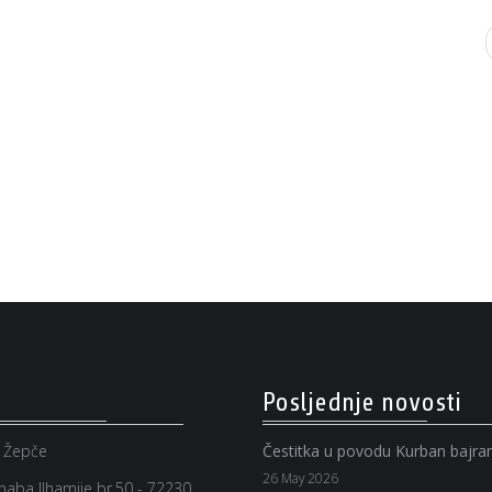
Posljednje novosti
 Žepče
Čestitka u povodu Kurban bajr
26 May 2026
aba Ilhamije br.50 - 72230