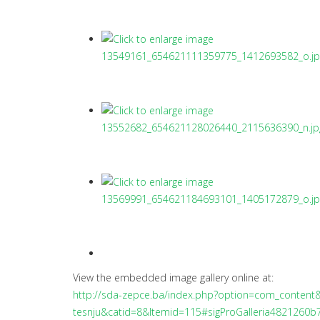
View the embedded image gallery online at:
http://sda-zepce.ba/index.php?option=com_content&v
tesnju&catid=8&Itemid=115#sigProGalleria4821260b