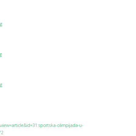
iew=article&id=31:sportska-olimpijada-u-
72