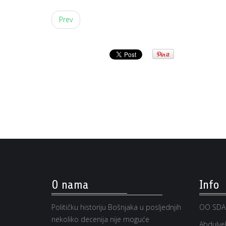
Prev
O nama
Info
Političku historiju Bošnjaka u posljednjih
OO SDA
nekoliko decenija nije moguće
Abdulveh