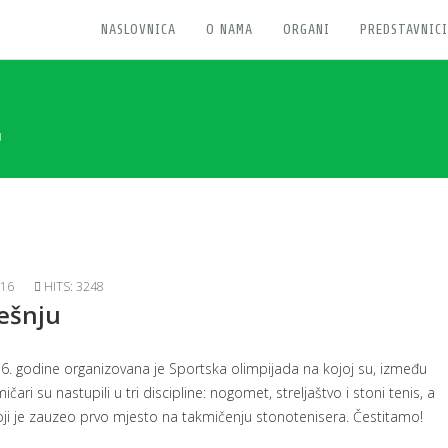
NASLOVNICA
O NAMA
ORGANI
PREDSTAVNICI
u
016
HITS: 3248
Tešnju
016. godine organizovana je Sportska olimpijada na kojoj su, između
ari su nastupili u tri discipline: nogomet, streljaštvo i stoni tenis, a
ji je zauzeo prvo mjesto na takmičenju stonotenisera. Čestitamo!