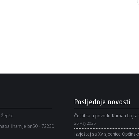
Posljednje novosti
 Žepče
Čestitka u povodu Kurban bajr
26 May 2026
aba Ilhamije br.50 - 72230
Izvještaj sa XV sjednice Općinsk