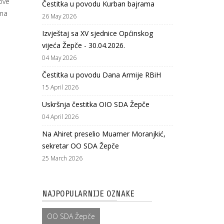
ove
Čestitka u povodu Kurban bajrama
ema
26 May 2026
Izvještaj sa XV sjednice Općinskog
vijeća Žepče - 30.04.2026.
04 May 2026
Čestitka u povodu Dana Armije RBiH
15 April 2026
Uskršnja čestitka OIO SDA Žepče
04 April 2026
Na Ahiret preselio Muamer Moranjkić,
sekretar OO SDA Žepče
25 March 2026
NAJPOPULARNIJE OZNAKE
OO SDA Žepče