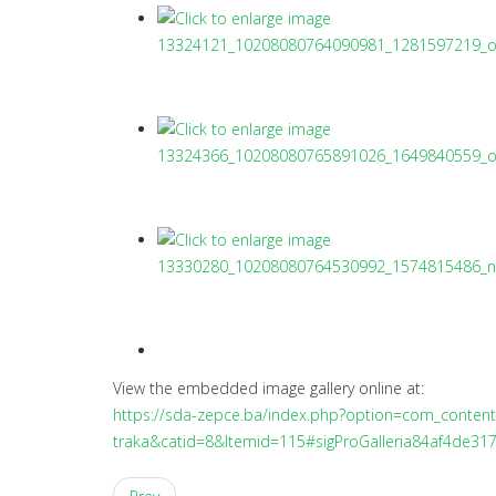
View the embedded image gallery online at:
https://sda-zepce.ba/index.php?option=com_content&v
traka&catid=8&Itemid=115#sigProGalleria84af4de31