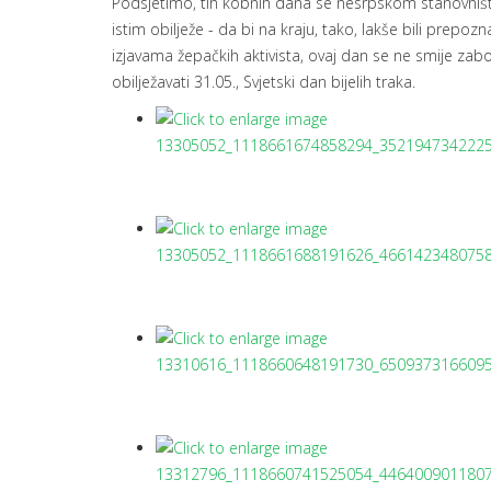
Podsjetimo, tih kobnih dana se nesrpskom stanovništv
istim obilježe - da bi na kraju, tako, lakše bili prepozn
izjavama žepačkih aktivista, ovaj dan se ne smije zab
obilježavati 31.05., Svjetski dan bijelih traka.