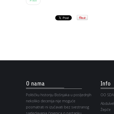
Prev
O nama
Info
Političku historiju Bošnjaka u posljednjih
OO SDA
nekoliko decenija nije moguće
Abdulveh
posmatrati ni izučavati bez svestranog
Žepče
sagledavanja činjenica o nastanku,