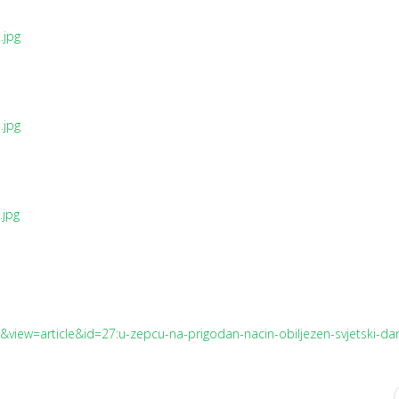
iew=article&id=27:u-zepcu-na-prigodan-nacin-obiljezen-svjetski-dan-
7