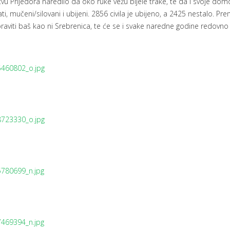
u Prijedora naredilo da oko ruke vežu bijele trake, te da i svoje dom
ati, mučeni/silovani i ubijeni. 2856 civila je ubijeno, a 2425 nestalo. Pr
oraviti baš kao ni Srebrenica, te će se i svake naredne godine redovno