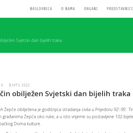
NASLOVNICA
O NAMA
ORGANI
PREDSTAVNICI
lježen Svjetski dan bijelih traka
16
HITS: 3322
n obilježen Svjetski dan bijelih traka
A Žepče obilježena je godišnjica stradanja civila u Prijedoru 92'-95'. T
 ih građanima Žepča oko ruke, a u isto vrijeme su postavljene 102 bijel
epačkog Doma kulture.