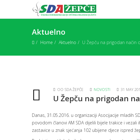
Aktuelno
Home
Aktuelno
U Žepču na prigodan način obi
OO SDA ŽEPČE
NOVOSTI
31 MAY 20
U Žepču na prigodan nači
Danas, 31.05.2016. u organizaciji Asocijacije mladih SD
povodom članovi AM SDA dijelili bijele trakice i vezali
zastavice u znak sjećanja 102 ubijene djece ispred ž