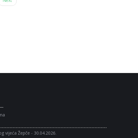
Next
ama
og vijeća Žepče - 30.04.2026.